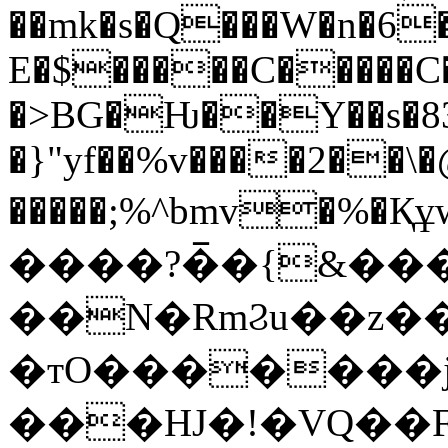
��mk�s�Q���W�n�6�
E�$�����C�����C�
�>BG�Ƕ��Y��s�8
�}"yf��%v����2�
�����;%^bmv�%�Құ
����?�̅�{&��
��N�RmϨu��z���[~ؾj4O�'�;�
�тO�������j
���HJ�!�VQ��F