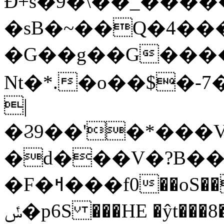
Ð+s�9�\��_����
�sB�~��Q�4��
�G��g��G����Of
Nt�*.�o��$�-
|
�Ϩ9��'�*���V�E`DY��ݷ�R
�d���V�?B��;
�F�ߞ���f0��oS��z� �j8| wP,���"����1�u�!
ݽ�p6S ���HE �ŷt���8��������Xk�Y#C��V���-