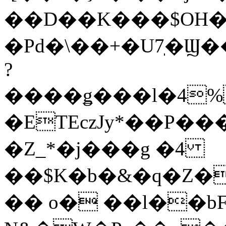
��D��K���$OH
�Pd�\��+�U7ֽ�Ϣ�
?
����ǥ���l�4%
�ETEczJy*��P���
�Z_*�j���g �4
��$K�b�&�q�Z�
�� o� ��l��bF