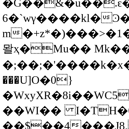
�G��&�u��.ԑ�
6�`wγ����kl�Ͽ�ګ{�J�V?�p\|m�
m�+z*�)���>�1
뫌ҳ�Mu�� Mk�
�;��;�'����k�x�]a
���U]O�0}
�WxyXR�8i��WC5Cl�6�&ă�8�3
��WI�� I�TH
��$��4���J8