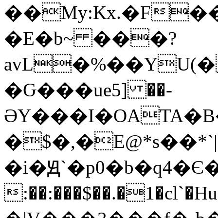
��My:Kx.�F�
�E�b~ ���?
avL�%��YU(� 
�Ԍ���ue5] ��-
ӘY���I�OATA�B
�$�,�E@*s��*`|
�i�Ԭ`�p0�b�q4�Є
:��:���$��.�1�cl`