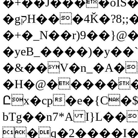
�+��J����oIS
�gקH���4Ǩ�?8;;�G �$
�+�_N��r)9��}@�
�yeB_����)�y��`
�&��V�n_�A�
�H�@������
Ըx�cp�e�{C�$
bTg��n7*A I}L�
�q�2����I�