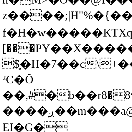
z����;|H"%�{
f�H�w�����KTXq
[���PY��X����
$͓�H�7��c\+�
²C�Ŏ
��,#�b��rر�8�8���d5FY�Ƶ��^�W�SIct�9�rJk��p�ؠ+�o�m2@��
����ږ��m���a@ԥP��1��Z�&�x#A��d��|
EI�G�