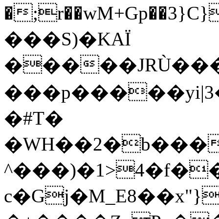
�;r��wM+Gp��3
���S)�KAΪ
�����JRÙ����߂,��ղ�]��.�W��
���p�����yi|3���c|e+Wuī���_�3ni�i��
�#T�
�WH��2�b����
^���)�1>4�f���5zD
c�Gj�M_E8��x"}