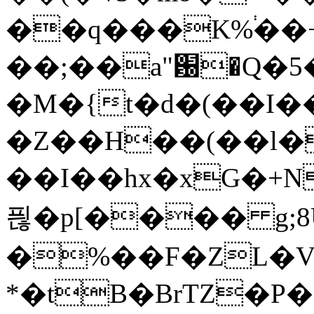
��q���K%֔��
��;��a"԰�Q�5
�M�{t�d�(��I�
�Z��H��(��l�
��I��hx�xG�+NX��d�*Q�����o�P\ۃ�]w�#�,�ut��@76�Z'�f�C2YR�Rv
픦�p[���� g;8U
�%��F�ZL�V�
*�tB�BrTZ�P