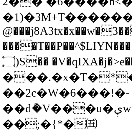
2�� �6����h<�
�1)�3M+T������،�
@���j8A3tx�x��w�3�
����T��P��^$LIYN��� d�"5
۝)S�� �V�qIXA�j�>e��p�O�ߟ<}����%�
���.�x�T�*�
��2c�W�6���!�-
��dު�V���u�ېwm��=��o8|�"kŇ:Z|
��;�{*�㈤