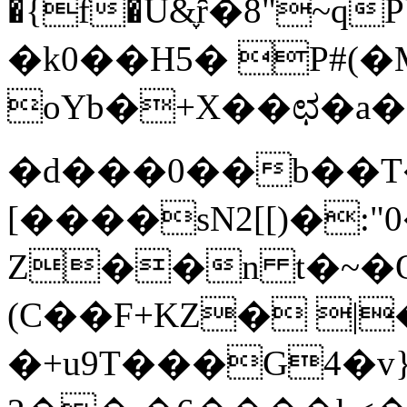
�{f�U&֪ȓ�8"~q
�k0��H5� Р#(�
oYb�+X��ಛ�a�
�d���0��b��T
[����sN2[[)�
Z��n t�~�Q
(C��F+KZ� 
�+u9T���G4�v}%�U'�