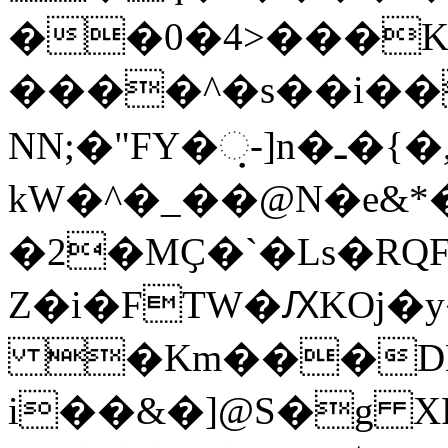
��0�4>���K
����^�s��i�
NN;�"FY�଼-]n�ـ�{�,�h9��4�O�=�xY�.��v��\
kW�^�_�
�@N�e&
�2�MҪ�`�Ls�RQ
Z�i�FTW�ԔKOj�y
�Km���DNz
i��&�]@S�g X