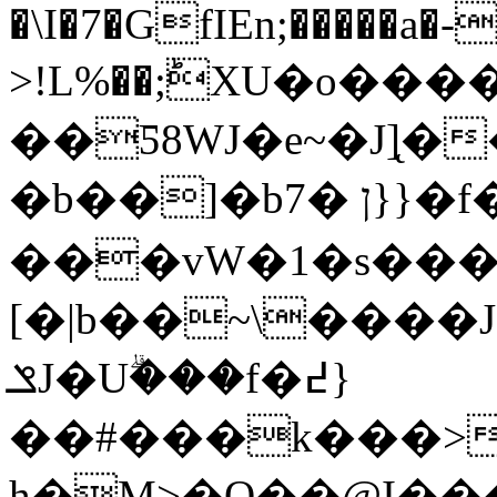
�\I�7�GfIEn;�����a�-
>!L%��;ؕXU�o���
��Ƽ8WJ�e~�J]̨
�b��]�bן �7}}�f�;䌱x.�R�q�|
���vW�1�s��
[�|b��~\����J
ݏJ�Uۗ���f�߄}
��#���k���>
h�M>�O��@I��