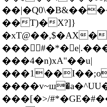
��|�Q0\�B&���
��T)�X?]}
�xT@��,$�AX�
���#�*�e|.��
���4�n)xA"��u|
���1��I��;o
����v~ш�a�^UU
���[�>/#*�GE�