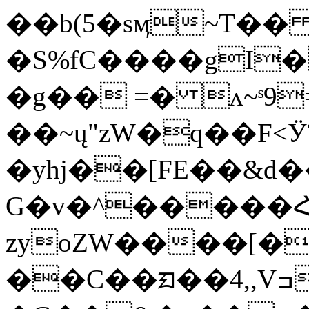
��b(5�sӎ~T��
�S%fC����gI
�g�� =� ʌ~ˢ9
��~ų"zW�q��F<Ӱ?
�yhj��[FE��&d
G�v�^�����
zyoZW����[
��C��ᤀ��4,,Vߏ_�W/