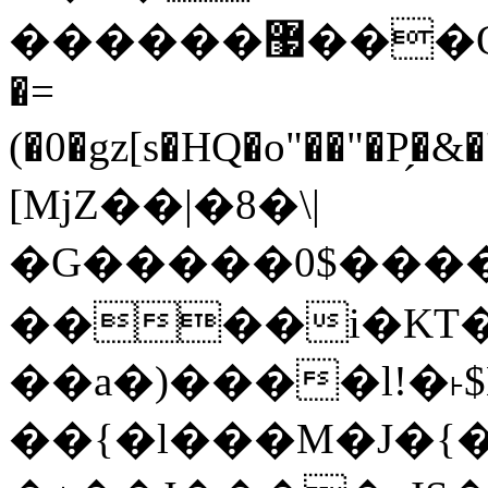
������޷���Q�D�=����{�2=��z��1��w��8�U��8�ddQT�i~T��P'��g��x�U�q3k��c8��8����HN��w�ޚ�X��!]�t<��IRw,]�5ݵ*�X������1�m����K�p�z��
�=
(�0�gz[s�HQ�o"��"�P̗�&�'�$�Z
[MjZ��|�8�\|
�G�����0$����
����i�KT�$
��a�)����l!�˫$
��{�l���M�J�{