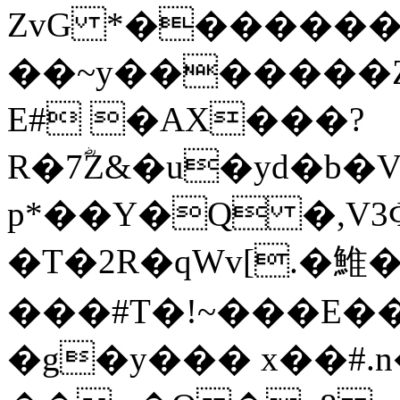
ZvG *������
��~y�������Z
E# �AX���?
R�7ؓZ&�u�yd�b�
p*��Y�Q �,V
�T�2R�q
Wv[.�䱦
���#T�!~���E��
�g�y��� x��#.n