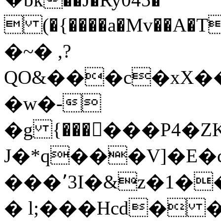
 (�{����a�Mv��A�TI<��h-0�����)�H��S���.V���ޏ�w�C/
�~� ,?
QO&���c�xX��
�ԝ�-
�g {���񶖹���P4
J�*q���V]�E�
���٬3I�&z�1��Y�ɮ�6�),��w��-
� l;���Hcd� 