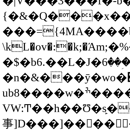
�|V���3���f�-b
{�&�Q���x�
���={4MA����b
\kL�ov�:�k;�Άm;�%��K6a+Em���
�$�b6.��L�J�ۯ�����ؚ��6�K�!�a
�n�&���ӯ�wo�׏^��~�EO?
ub8����w�ׯ�����P�ʞ���]I5
VW:Ͳ��h��Ʊ�s̙
事]D���]����