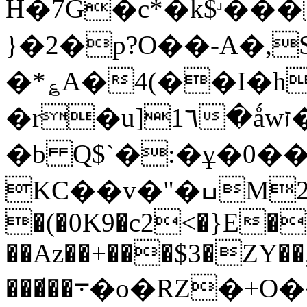
H�7G�c*�k$ʴ�
}�2�p?O��-A�,S߇x�K/���
�*؏A�4(��I�h8�
�r�u]1٦�ǻwז���,W�,�њ�>oQ�l>߶*KWS��kL�d\���',P����`�a)S�Ʀ�i n��Y���]#|
�b Q$`�:�ұ�0
KC��v�"�ߎM2�'K�T'T�C��D��r�4g�
�(�0K9�c2<�}E�b�
��Az��+���$3�ZY�
���̸��܋�o�RZ�+O��>k+5Yx�ϬbMe���.%