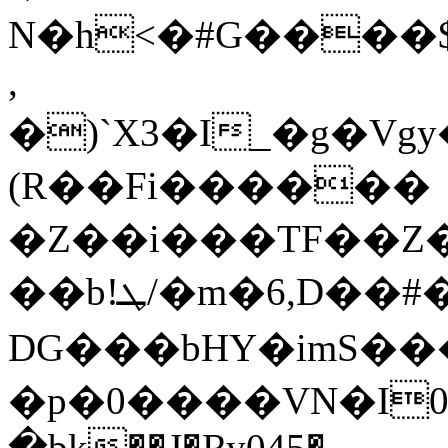
N�h<�#G����$
,
�)`X3�I_�g�V
(R��Fi������
�Z��i���TF��Z�
��b!ܛ/�m�6,D��#��裸
DG���bHY�imS�
�p�0����VN�I
�bk��J�Ry045�