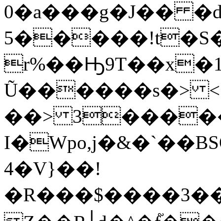
0�a���g�J�� �d
5�����!t�S� B�
r%��Ԣ9T��x�1�B(k`ﮂk���rN/L�
Ũ������s�> <
��>
3����
I�Wpo,j�&�`��B
4�V}��!
�R���$����3���