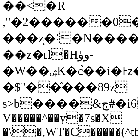
��<�R
,"�2������0�d0
���zͅ�˸�N���
��z�˪l�Hوۈ-
�W��ۺK�c֙��i�Ͱz��ΰ�Djso�^�P�g��+!t�ۛFB���&��H���Nx����>I.�֖j�x��
�$"��̂���89z
s>b����&ڄ#�i6�xj�iY��30;
V�����^��y�7s�X
�\�,WT�C�����(^t