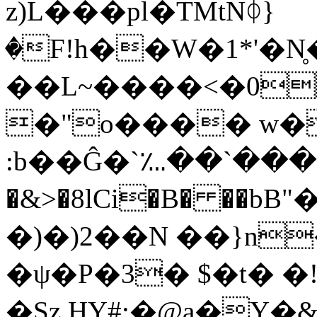
z)L���pl�TMtNᛰ}
�F!h��W�1*'�N̥
��L~����<�0
�"o���� w�
:b��Ĝ�`؊��`������+
�&>�8lCi�B� ��b
�)�)2��N ��}n
�ψ�P�3� $�t� 
�Sz.HY#:�@a�Y�