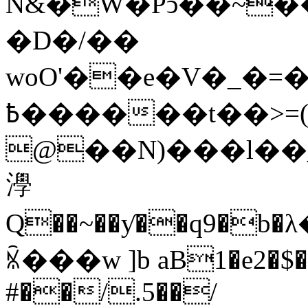
N&�W�Pͻ��~���
�D�/��
woO'��e�V�_�=�ʎ�p#�:ݾT�
߿������t��>=(�p�������̒�N�
@��N)���l��_
㶅
Q��~��ƴ��q9�b�λ�`)ځ<�'��
ꁰ���w ]b aB1�e2�$�
#��/.5��/