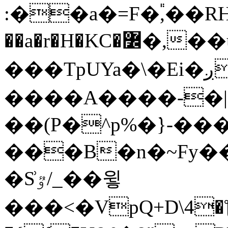
:��a�=F�֕,��RHn$i
��a�r�H�KC�߼�,��u��������p +v��r��Z���/
���TpUYa�\�Ei�ږZI>'�EUkq3 {-퓆
����A����-�|�F
��(P�^p%�͘}-��
���B�n�~Fy�
�S͗ٷ/_��윟
���<�VpQ+D\4�ƪ�