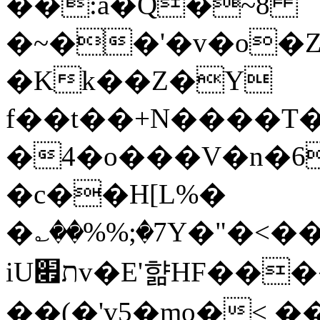
��:a�Q�~8
�~��'�v�o�Z
�Kk��Z�Y
f��t��+N����T
�4�o���V�n�6}�W�* ؝)S
�c��H[L%�
�؎��%%;�7Y�"�<����^J׶4B��m5��jxcQ}W�
iUת׏v�E'햚HF����P�T��'N�판
��(�'v5�mo�< ��