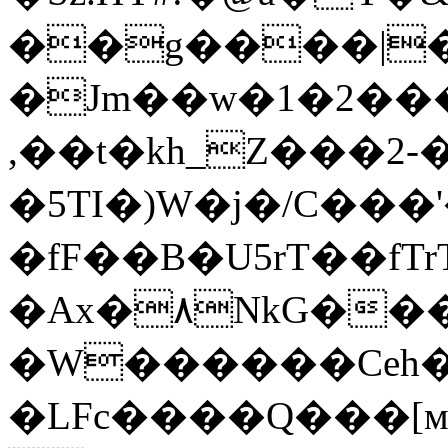
��g����|�
�Jm��w�1�2��
,��t�kh_Z���2
�5TI�)W�j�/C��
�fF��B�U5rT��fT
�Ax�٨NkG���y$]�/
�W������Ceh�
�LFc����Q���[мM