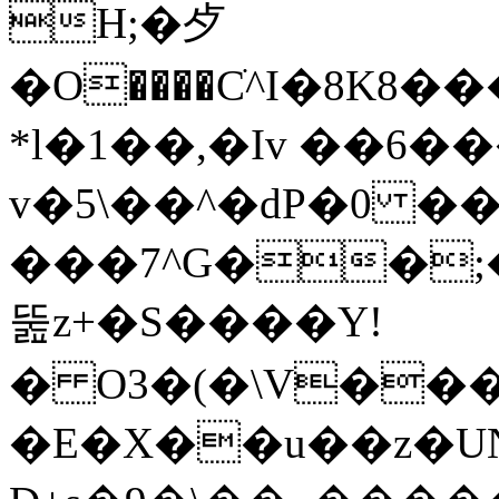
H;�歺
�O����Cׁ^I�8K8
*l�1��,�Iv ��6
v�5\��^�dP�0 ��
���7^G��;
뚪z+�S����Y!
� O3�(�\V��
�E�X��u��z�UN