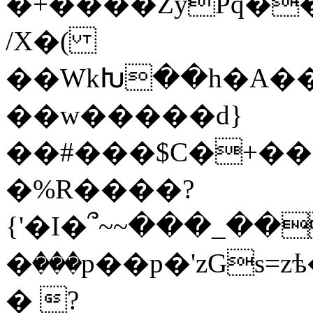
�+����ZyPq�
/X�(
��WkԽ��h�A��S
��w�����d}
��#���$C�+��5
�%R����?
{'�I�՞~~���_��
�ٛ�
��p��p�'zGs=zѣ�߻�2�l��d�3NE X�
� ?