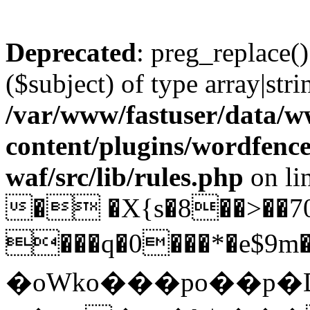
Deprecated
: preg_replace()
($subject) of type array|stri
/var/www/fastuser/data/
content/plugins/wordfenc
waf/src/lib/rules.php
on li
� �X{s�8��>��7
���q�0���*�e$9m
�oWko���po��p�