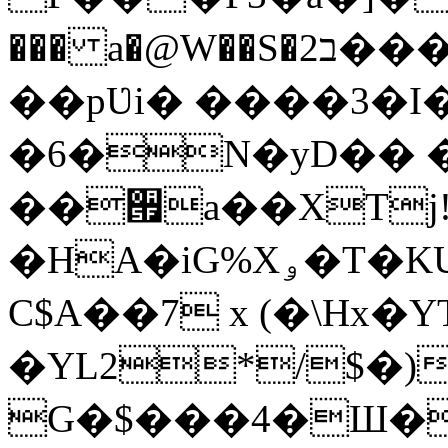
��� a�@W��S�ב2�������� �3!�
��pƲi� ����3�I�8
�6�N�yD�� �
��੟a��XTj!�
�HA�iG%Xۅ�T�KU�,�8V��`*$�)�
C$A��7 x (�\Hx�
�YL2*/$�)
G�$���4�Ш�