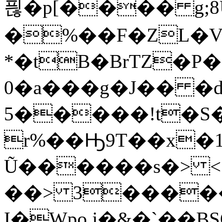
픦�p[���� g;8U
�%��F�ZL�V�
*�tB�BrTZ�P
0�a���g�J�� �d
5�����!t�S� B�
r%��Ԣ9T��x�1�B(k`ﮂk���rN/L�
Ũ������s�> <
��>
3����
I�Wpo,j�&�`��B