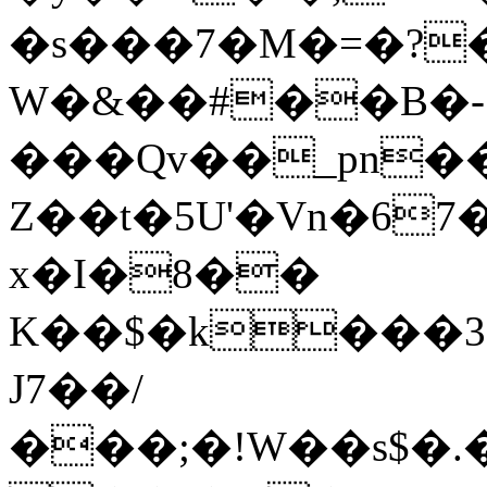
�s���7�M�=�?
W�&��#��B�-
���Qv��_pn�
Z��t�5U'�Vn�6
x�I�8��
K��$�k���3.
J7��/
���;�!W��s$�.