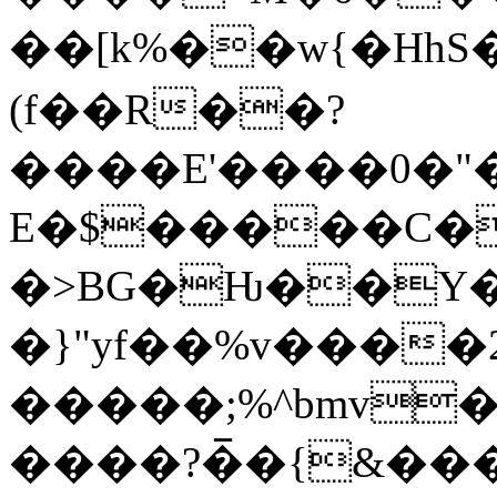
��[k%��w{�HhS���
(f��R��?
����E'����0�"
E�$�����C�
�>BG�Ƕ��Y�
�}"yf��%v���
�����;%^bmv�%
����?�̅�{&��