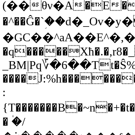
(��θν�A�E��
�^��Ĝ�`ؚ��d�_Ov�y
�GC��^aA��E^�,�
�q�����Xħ�.�,r8�
_BM|Pq؆�6��Tt�Ŝ%E
����J:%h�������
:
{T�������B�~n�+�
� ۠�/