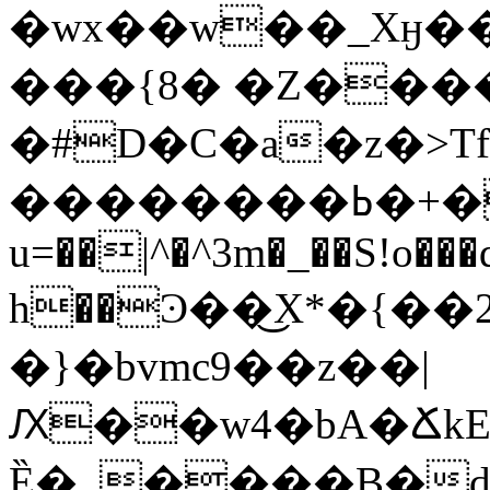
�wx��w��_Xӈ�
���{8� �Z����
�#D�C�a�z�>Tf
��������ߕ�+� �ð �S�
u=��|^�^3m�_��S!o�
h��Ͽ��͜X*�{
�}�bvmc9��z��|
Ԕ��w4�bA�ՃkE
Ȅ�_����B�d