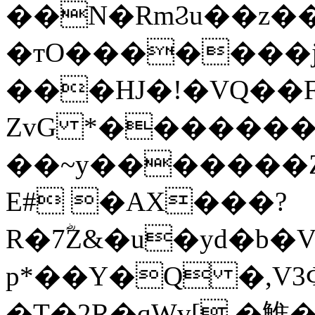
��N�RmϨu��z���[~ؾj4O�'�;�
�тO�������j
���HJ�!�VQ��F
ZvG *������
��~y�������Z
E# �AX���?
R�7ؓZ&�u�yd�b�
p*��Y�Q �,V
�T�2R�q
Wv[.�䱦