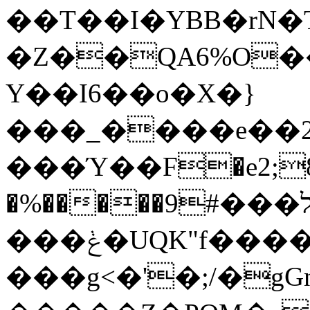
��T��I�YBB�rN�
�Z��QA6%O�
Y��I6��o�X�}
���_����e��2���k�Nhdb�&�jh8�
���Ύ��F�e2;8, 
�%�����ל���9#��,�Y!�d[�Li
���ݟ�UQK"f����D�&�h�*S�����,բ\)2wl1�4(H�yd�v�`����w�̫�/
���g<�'�;/�gG