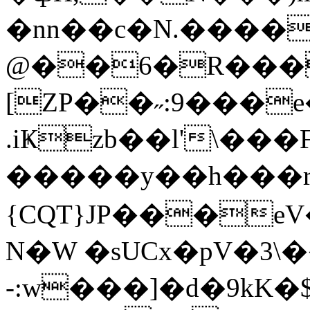
�nn��c�N.����
@��6�R���
[ZP��˶:9���
.iҜzb��l'\���F58�֮
�����y��h���
{CQT}JP���
N�W �sUCx�pV�3\�
-:w���]�d�9kK�$�)f��p