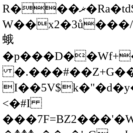
R���ޜ�Ra�td$/�#
W��x2�3ů���/S
蛾
�p���D��Wf+
�.���#��Z+G�
I��5V$k�"�d�y
<�#I
���7F=BZ2���'�W