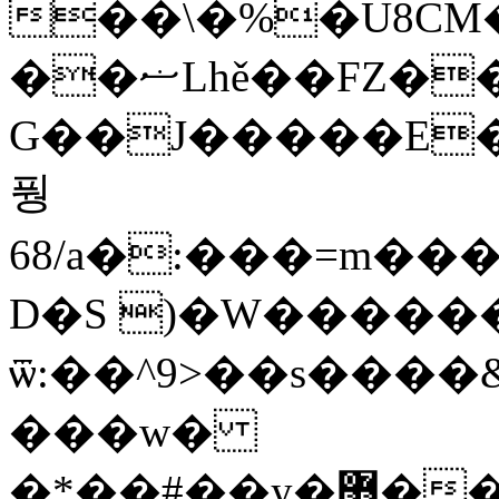
��\�%�U8CM
��ޟLhě��FZ��d
G��J�����E�
풩
68/a�:���=m���
D�S )�W������
ѿ:��^9>��s����
���w�
�*��#��y�޻����a��P�7M���#5E��$J4I7����K��n���s�.�&ht=��oo�����