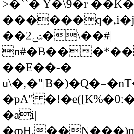
>�``� Y�\9�r ��
������q�,i�j
��ݾ2�\��#|
n#�B���*�
��E��-�
u\�,�"|B�)�Q�=�
�pA" �!�e([K%�0
�ai|
�ȹH,��N���