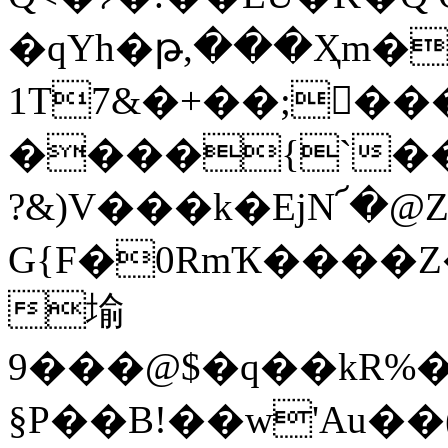
�qYh�թ,���Ҳm�
1T7&�+��;��
����{`��
?&)V���k�EjN՜�@Z
G{F�0RmҠ����Z�y
堬
9���@$�q��kR%�l�e�O��Q
§P��B!��w'Au�