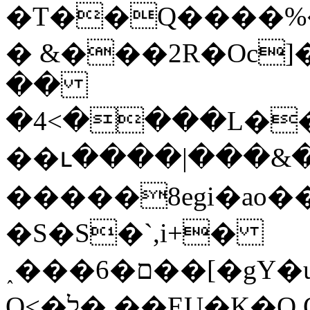
�T��Q����%�&
� &���2R�Oc]�z�
��
�4<����L��5�UU
��ւ����|���&�
�����8egi�ao�
�S�S�`,i+�
˰���6�ם��[�gY�u�R�KE��
Q<�ל�.��EU�K�Q Q��� nQ��