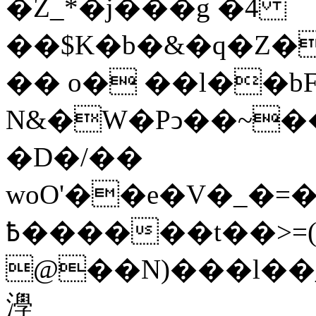
�Z_*�j���g �4
��$K�b�&�q�Z�
�� o� ��l��bF
N&�W�Pͻ��~���
�D�/��
woO'��e�V�_�=�ʎ�p#�:ݾT�
߿������t��>=(�p�������̒�N�
@��N)���l��_
㶅