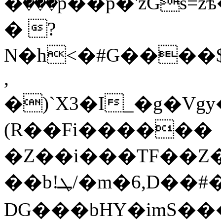
�ٛ�
��p��p�'zGs=zѣ�߻�2�l��d�3NE X�
� ?
N�h<�#G����$
,
�)`X3�I_�g�V
(R��Fi������
�Z��i���TF��Z�
��b!ܛ/�m�6,D��#��裸
DG���bHY�imS�