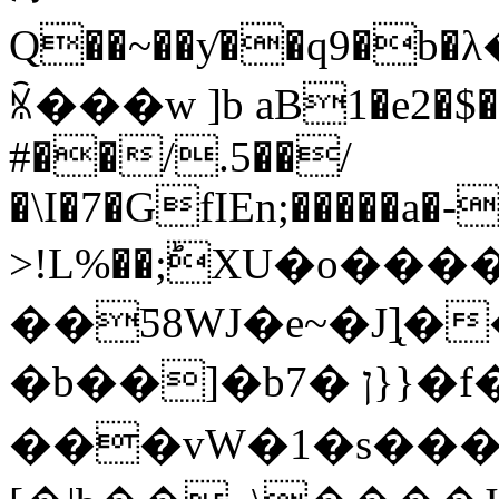
Q��~��ƴ��q9�b�λ�`)ځ<�'��
ꁰ���w ]b aB1�e2�$�
#��/.5��/
�\I�7�GfIEn;�����a�-
>!L%��;ؕXU�o���
��Ƽ8WJ�e~�J]̨
�b��]�bן �7}}�f�;䌱x.�R�q�|
���vW�1�s��