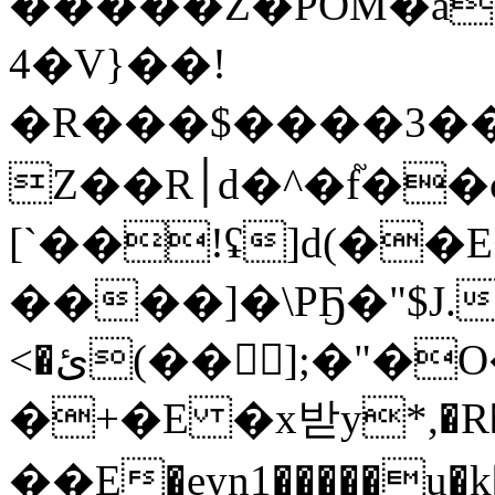
�����Z�POM�a
4�V}��!
�R���$����3���
Z��R׀d�^�f֘��c�Pc��!�6 ;dy� Bퟞ
[`��!ʢ]d(��E
����]�\PҔ�"$J.�
<�ئ(��񆗀];�"�O��'�����FLce_����7���A=��ʹ��"�����C�J��f�M*����?
�+�E �x받y*,�R�O0
��E�eyn1�����u�k��Hܾ܄4V��;O 