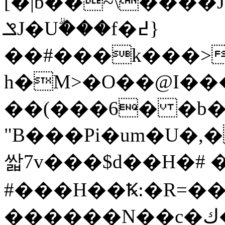
[�|b��~\����J
ݏJ�Uۗ���f�߄}
��#���k���>
h�M>�O��@I��
��(���6� �b�
"B���Pi�um�U�,
쌃7v���$d��H�# �
#���H��Ꝅ:�R=�
������N��c�ڮ�U��X��LE�qm����^R�#�;��A!