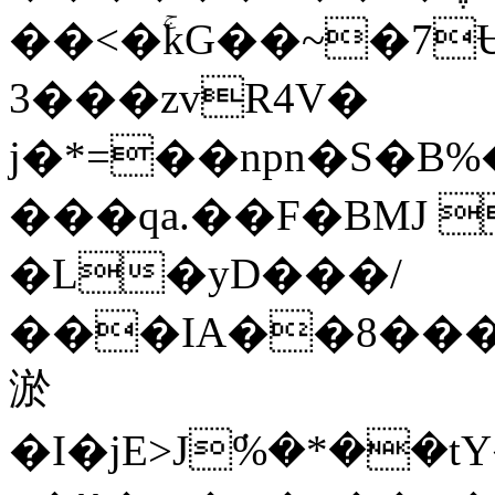
��<�ۚkG��~�7Ʉ
3���zvR4V�
j�*=��npn�S�
���qa.��F�BMJ 
�L�yD���/
���IA��8��
淤
�I�jE>Jܿ%�*�