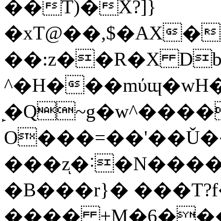
��T)�X?]}
�xT@��,$�AX
��:z��R�X Db4,
^�H���mύɰ�wH
̙�Q~g�w^�����[{�3��t�:�(Á�
O���=��'��Ǔ�
���zͅ�˸�N����
�B���r}� ���T
���� +M�6���