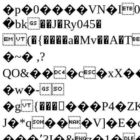
�p�0����VN�I
�bk��J�Ry045�
 (�{����a�Mv��A�TI<��h-0�����)�H��S���.V���ޏ�w�C/
�~� ,?
QO&���c�xX��
�ԝ�-
�g {���񶖹���P4
J�*q���V]�E�
���٬3I�&z�1��Y�ɮ�6�),��w��-