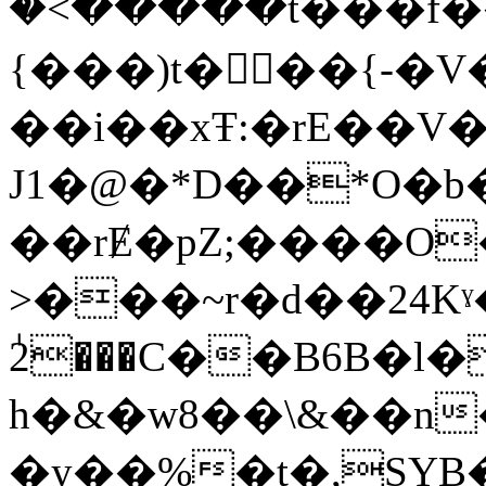
�߭<�����t���f��
{���)t���{-�V�ױ�v�)�
��i��xŦ:�rE��V�k
J1�@�*D��*O�
��rɆ�pZ;����O
>���~r�d��24K
ٰ2���C��B6B�l
h�&�w8��\&��n
�y��%�t�,SYB