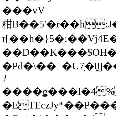
���vV
粓B��5'�r��h
r[��h�}5�:��Vj4E
��D��K���$OH
�Pd�\��+�U7ֽ�Ϣ�
?
����ǥ���l�4%
�ETEczJy*��P���