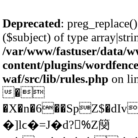
Deprecated
: preg_replace()
($subject) of type array|stri
/var/www/fastuser/data/
content/plugins/wordfenc
waf/src/lib/rules.php
on li
�
�X�n�6��SpZ$�dIv�e�s�&A�
�]lϲ�=J�d?%ّZ簢