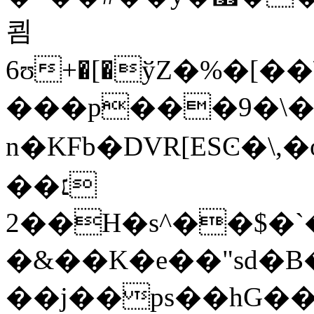
쾸
6ʊ+�[�ўZ�%�[�
���p���9�\�
n�KFb�DVR[ESϾ�\,
��׆
2��H�s^��$�`���b�%��P�j<^!
�&��K�e��"sd�B�
��j��ps��hG��