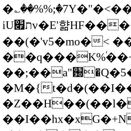
�؎��%%;�7Y�"�<����^J׶4B��m5��jxcQ}W�
iUת׏v�E'햚HF����P�T��'N�판
��(�'v5�mo�< ��
��q���K%֔��
��;��a"԰�Q�5
�M�{t�d�(��I�
�Z��H��(��l�
��I��hx�xG�+NX��d�*Q�����o�P\ۃ�]w�#�,�ut��@76�Z'�f�C2YR�Rv