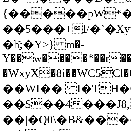
{�����pW*�
��5���+l/�`�Xyt
�hִ͊;�Y>} m�-
Y��w����*��r��
�WxyX�8i��WC5Cl�6�&ă�8�3'�l�i�
��WI�� I�TH
��$��4���J8
��|�Q0\�B&���