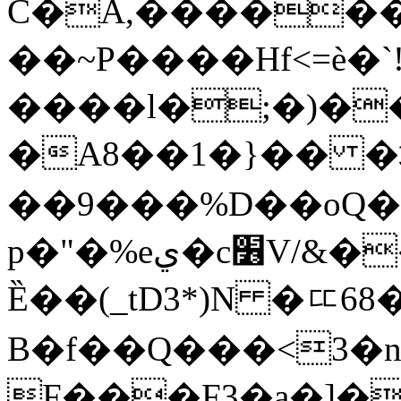
C�A,������
��~P����Hf<=ѐ�`!
����l�;�)��
�A8��1�}�� 
��9���%D��oQ�
p�"�%eي�c׶V/&��r]W�Tt�s���ݕų������['/D���t�\�f�fm`�j�S�jJ�r�e��3��
Ȅ��(_tD3*)N �ㄸ6
B�f��Q���<3�n
F���F3�a�]�"�@o��