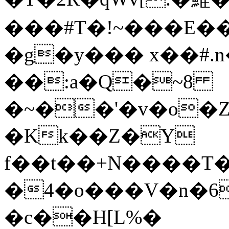
���#T�!~���E��
�g�y��� x��#.n
��:a�Q�~8
�~��'�v�o�Z
�Kk��Z�Y
f��t��+N����T
�4�o���V�n�6}�W�* ؝)S
�c��H[L%�