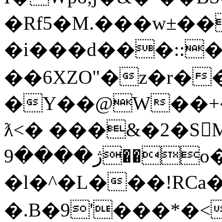
�Rf5�M.���w±��
�i���d���::�
��6XZO"�z�r�
�Y��@W��
ƛ<� ���&�2�S
ژ����9��o��
�.B�9'���*�<