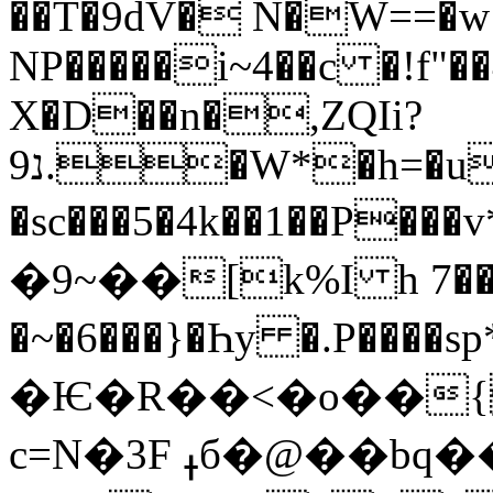
��T�9dV� N�W==�w1
NP�����i~4��c �!f"��4
X�D��n�,ZQIi?
9נ.�W*�h=�uePAɹ�\zR3-
�sc���5�4k��1��P���
�9~��[k%I h 7�
�~�6���}�Һy �.P����
�Ѥ�R��<�o��{
c=N�3F ߪб�@��bq��Ea(� |