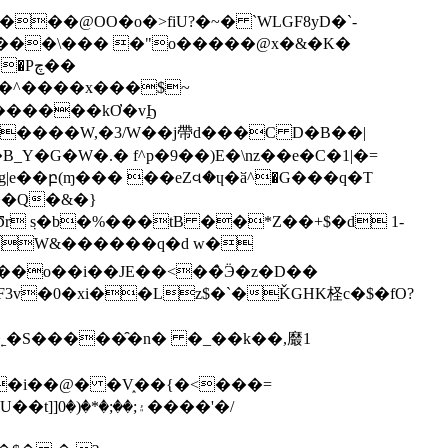
��@OO�o�>fiU?�~� `WLGF8yD�`-
�^����x���$~
�������kƠ�vϦ
¶�'����W,�3/W��j帶d���C D�B��|
_Y�G�W�.� f^p�9��)E�\nz��e�C�1|�=
e��բ(ɱ��� ��eZવ�ɥ�ӑ^�G���q�T
��Q�&�}
r ٜs�b�%���tB ��*Z��+$�d 1-
��o��i��JE��<��̀Ӭ�z�D��
F3v�0�xi��Lz$�`�ǨGHK柽c�$�fO?
�˿�S�����̑�n� �_��k��,黀1
��i��@� �V֑��{�<���=
���'�/