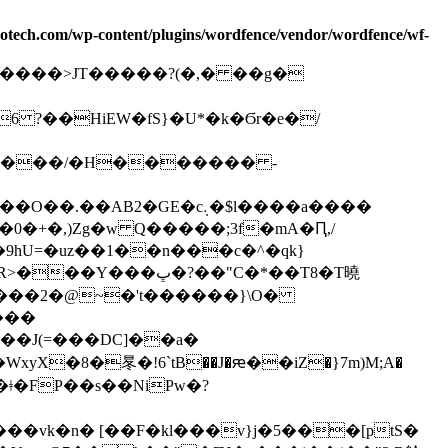
otech.com/wp-content/plugins/wordfence/vendor/wordfence/wf-
��뽣����>JT�����?(�,� ��g�
Bh���/�H������� -
AB2�GE�c܉�$l����a����
0�+�,)Zg�w Q�����;3f�mA�Ԥ,/
hU=�uz��1��n���c�^�qk}
��J(=���DC]��a�
X�8�㫡�!6`tB��J�ԙ��iZ�}7m)M;A�
�ǂ�FP��s��NiPw�?