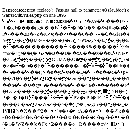
Deprecated
: preg_replace(): Passing null to parameter #3 ($subject) o
waf/src/lib/rules.php
on line
1896
� ��n�8��{ _N�!�&i�хe� �X9��
R,�gdʴ����pg;# � �B��F�́Q�&J�&y[Љg�q
R���2B�>Z�Kq�����0��_�݇C�G$H���[KY���PY|VP�� xf���ښV��U
.%�zf�M3^H��S�}�dã>5%�yN�k:�,�j
��%��0������� K���63k���f��@&Y
"%P�4@��(�.�B��a� �xX���x��bCNe
�7Do����GDMA�,O)f���9j�
x�
�>�a�m��j:�\������cn�u ���Ph��� 
������ң�h�y5M��D�}�k��d�pVX�
��7f�Y��CD���ދm�̈́�����_���?hW9��Q9��(*��Sj*�_���f.�]�R��ZR>���Y���ڀ�?��"C�*��T8�T曉
��h��U�@����̕%���^ ъ����t��!<�I�n�^�B -(�?�i�
�UCw���Jx����W���al��޲NH�~ ���Fs��NlgXU(�<8f��5!��%�D����
B�=�!I�Dt���S�PV�qBʛ�`ET^ 7�
�r��U��Z�W�\��^�݇�"�uj�gUr����_�:/
�V���{ν�X��@2� }#�+�;A.��()��@k�
e�$��$<�K�"�����/0 �K���5�@��-��3
(�;l�"WZ��]o�Fx2����o R����ϕ\^�L`),��5��0�f�-�I�ܖ�j�MύȰ�wH�4��l,��