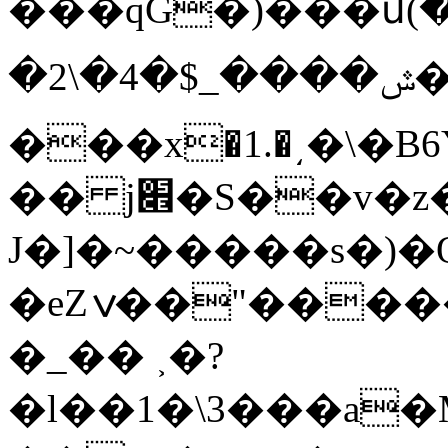
���qG�)���մ(�
�2\�4�$_����ݜ�?�?
���x�1.�͵�\�
�� j׎�S��v�z�
J�]�~�����s�)�Q/
�eZݍ��"���������t����C����'�����n!
�_�� ˲�?
�l��1�\3���a�