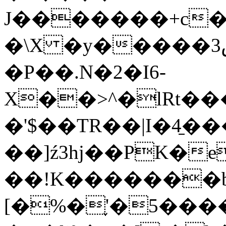
J�������+c�
�\X �y�����ڝ3Q��4�3|
�P��.N�2�I6-
X��>^�lRt
�'$��TR��|I�4̠
��]ź3hj��PK�e
��!K�������b
[�%�֢'�5���