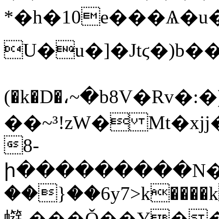
*�h�10e���Ѧ�u�
U�u�]�Jtϛ�)b��
(�k�D�،~�b8V�Rv�:
��~³!zW� Mt�xj
8-
ի���������N��ۑ��r��j����9��rЃ�؀��
��}��6y7>k����
䗴,���Ǒ��Y�