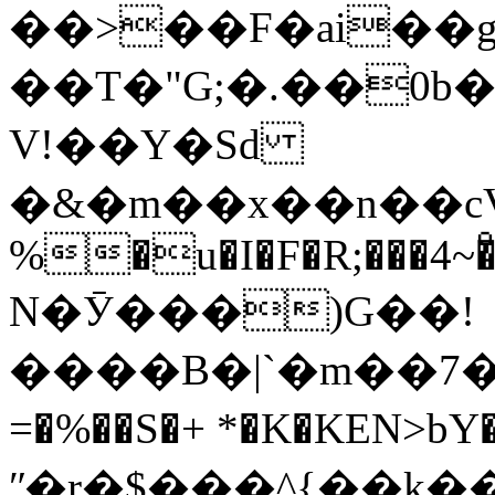
��>��F�ai��
��T�"G;�.��0b
V!��Y�Sd
�&�m��x��n��cVv
%�u�I�F�R;���4~�ͦ�
N�Ӯ���)G��!
����B�|`�m��7�
=�%��S�+ *�K�KEN>bY
ʺ�r�$���^{��k�