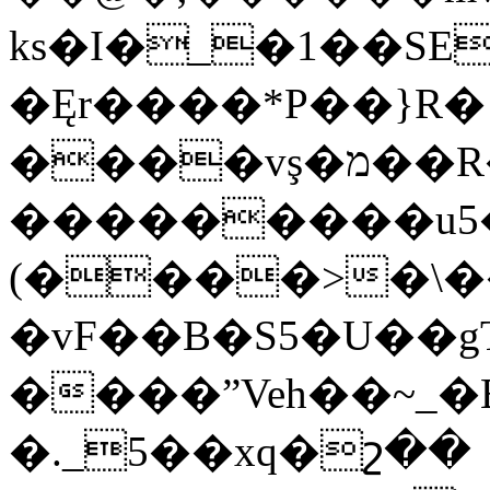
ks�I�_�1��SE
�Ęr����*P��}R� 
����vş�מ��R������
���������u5�zZҍ��w�%���b����
(����>�\���{
�vF��B�S5�U��gT�U
����ˮVeh��~_
�._5��xq�շ��