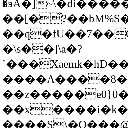
�эA�]~\�di���
��[�̃?��bM%S�
��q�fU��7��Ȯ) 
�\s��]\a�?
`���Xaemk�hD��
����A����8�>
��z�����e0}0
��x����i�k�m
����Sֵ\�O���