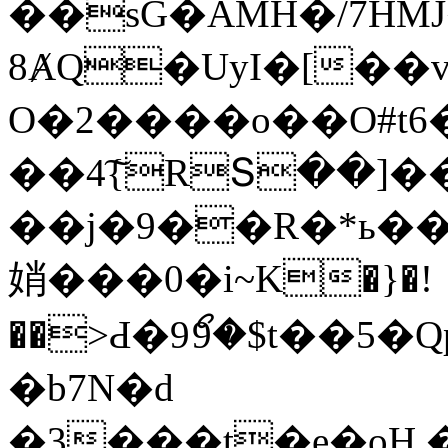
��sG�AMH�/7HMJ��9�LVݎ���a�3s�zCVs�qGX�`���33���F���
8ȺQ�UyI�[��vɫ
O�2����o��O#t6
��4͠{RՏ��]�
��j�9��R�*ь��*g
娋���0�i~K�}�!
��>Ԁ�9ޯ9�$t��5�Q
�b7N�d
�3���t�e�oH.