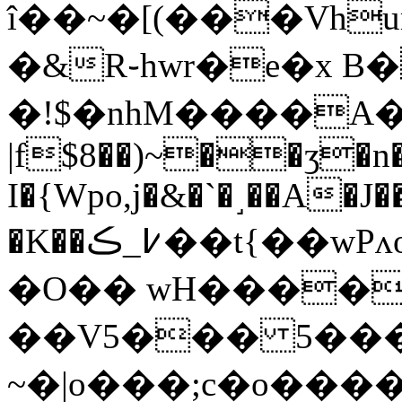
î��
~�[(���Vhu
�&R֊hwr�e�x B�
�!$�nhM����A�j��
|f$8��)~��ʒ�n
I�{Wpo,j�&�`�˼��A�J�
�K��߇_ڪ��t{��wPʌoH�]�W������p���?
�O�� wH����
��V5��� 5��
~�|o���;c�o����