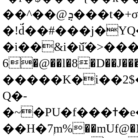
��^��@ܯ���t�+σ���#3~%��;4*]�l�q@٘���`����xZ�cǮo����ܜ�%n�:W�1|
�!d̈́��#���j�YQ��U3�SH�d
�i��&i�ǔ̋�>����
6�@��l�8�D��J����q
�����K�i��2$�
Q�-
�~�PU�f���ߙ�e�W��3Ͱ6ì��+��$$-
��H�7ۭm%��mUf@�