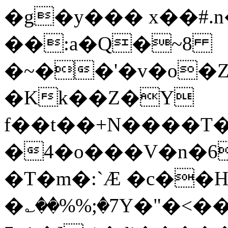
�g�y��� x��#.n
��:a�Q�~8
�~��'�v�o�Z
�Kk��Z�Y
f��t��+N����T
�4�o���V�n�6
�T�m�:`Æ �c��H
�؎��%%;�7Y�"�<����^J