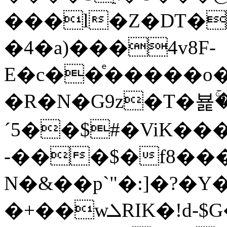
���l�Z�DT�
�4�a)���4v8F-
E�c��ͤ�����o
�R�N�G9z�T�뵱ۚ�
´5��$#�ViK��
-���$�f8��
N�&��p`"�:]�?�Y
�+��wܠRIK�!d-$G�1� �3��s�?