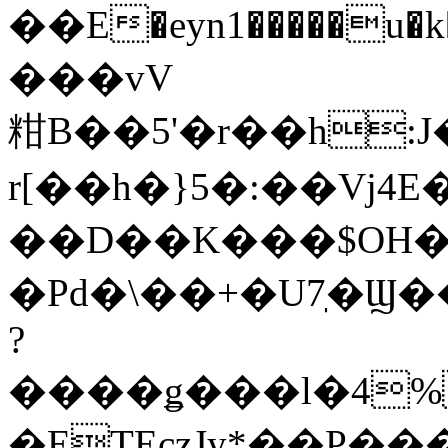
��E�eyn1�����u�k��Hܾ܄4V��;O 
���vV
粓B��5'�r��h
r[��h�}5�:��Vj4E
��D��K���$OH
�Pd�\��+�U7ֽ�Ϣ�
?
����ǥ���l�4%
�ETEczJy*��P���