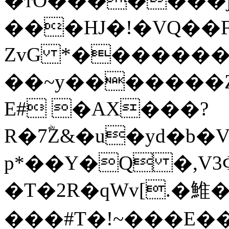
�тO�������j
���HJ�!�VQ��F
ZvG *������
��~y�������Z
E# �AX���?
R�7ؓZ&�u�yd�b�
p*��Y�Q �,V
�T�2R�q
Wv[.�䱦
���#T�!~���E��