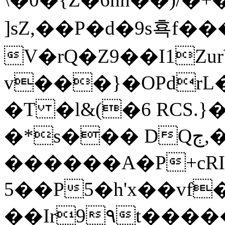
]sZ,��P�d�9s횩f���
V�rQ�Z9��I1Z
v���}�OPdrL
�T �l&(�6 RCS.}
�*s��� DQڄ,�:�r#�&��M IL�/
������A�P+cRI
5��P
5�h'x��vf
��Ir9۹t����