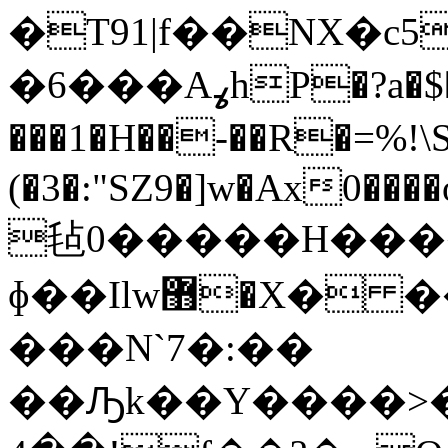
�T91|f��NX�
�6���AߩhP�?a�$��$<�hJ�|A g�O$)�1 �
���1�H��-��R�=%!\
(�3�:"SZ9�]w�Ax0���
毡0�����H��
ɸ��Ilw޻�X� ��Q����}
���N`7�:��
��Ԡk��Y����>�'