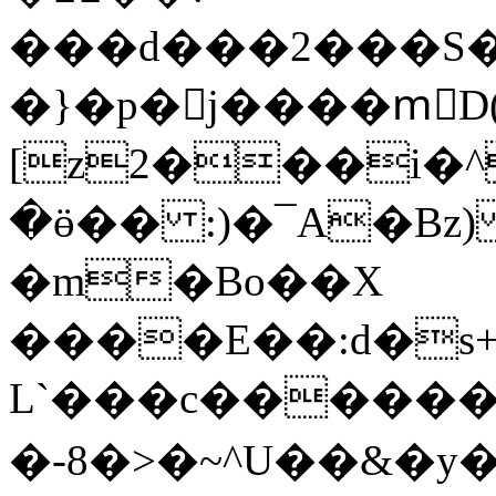
���d���2���S�
�}�p�j����mٕD(V
[z2���i�^
�ӫ�� :)�¯A�Bz
�m�Bo��X
����E��:d�s+
L`���c������
�-8�>�~^U��