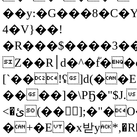
��y:�G���8�C�Y
4�V}��!
�R���$����3���
Z��R׀d�^�f֘��c�Pc��!�6 ;dy� Bퟞ
[`��!ʢ]d(��E
����]�\PҔ�"$J.�
<�ئ(��񆗀];�"�O��'�����FLce_����7���A=��ʹ��"�����C�J��f�M*����?
�+�E �x받y*,�R�O0