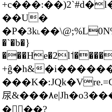
+c���:��)2`#d�l�g2.ֶW/
��U�
�P�3k˪��\@;%L0N%�v�w
�`�b�}
���He�2l˦����
+ĝ�h&�i�����
���K�:JQk�Vre
尿&���٨e|Jh�o3���A�+�4�GY���}�|
���?