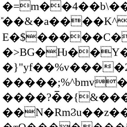
�=m��4��b\�
̎��&�a����K^;���!DB!Y@1K�����j�m
E�$�����C�
�>BG�Ƕ��Y�
�}"yf��%v���
�����;%^bmv�%
����?�̅�{&��
��N�RmϨu��z���[~ؾj4O�'�;�