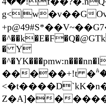
��4!f��?�.nQ��o^��(p�eeQBR�
g<|w�v��GOv
+p@49#S*��V~��G7��oޠ� ��
�^��k�E�F�Q�@GTk
� Y
�^�YK���pmw:n���nn�l��VX�uYEm�ڈ�
�����+!t �۫"�
<�t����D`kK�n
Z�A]�����