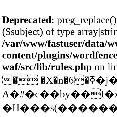
Deprecated
: preg_replace()
($subject) of type array|stri
/var/www/fastuser/data/
content/plugins/wordfenc
waf/src/lib/rules.php
on li
� �X�n�6�ߧ�j�
A�#�c��by��I
�H���s(�������