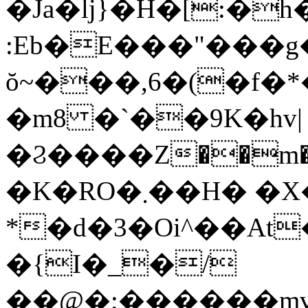
�Ja�ǉ}�H�[:�h
:Eb�E���"���g�
ŏ~���,6�(�f�*�0�';�����ٶ��h���T�Y��l�`#I
�m8 �`��9K�hv|
�Ϩ����Z��m
�K�RO�܂��H� �X�+���
*�d�3�Oi^��At
�{I�_�/
��@�;������mv