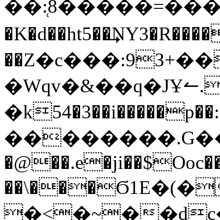
��:̜8�����=����
�K�d��ht5��͢NY3�R������\̮�_�_3��bM׀�xy���)B�Z'
��Z�c���:9З+��
�Wqv�&��q�JҰ↼.
�k54�3��i�����p��:
��������.G��C۽N���.s��F��V�o�G�yw4s:��ݧ�9���̏A�
�@��.e�ji��$Ooc�
��\���Ϭ1E�(
�<�~��d