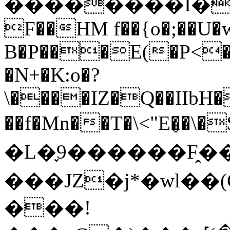
��������I��
F��HM f��{o�;��U�
B�P���E(�P<�d
�N+�K:o�?
\����IZ�Q��IIbH�
��f�Mn��T�\<"E�̬�\�
�L�֢9������F̭
���JZ�j*�wl��(G
���!