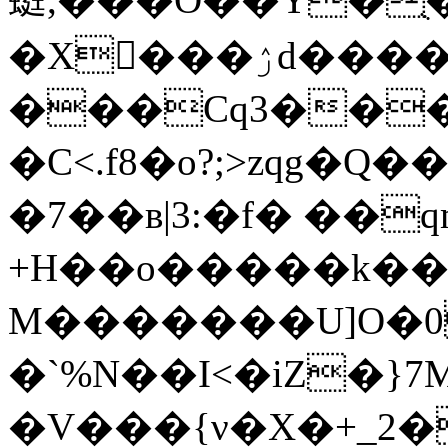
��
�X���ۯd��
���Cq3���
�C<.f8�o?;>zqg�
�7��в|3:�f� ��q
+H��o�����k��
M�������U]O�0}
�`%N��I<�iZ�}7M
�V���{ν�X�+_2