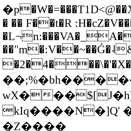
�p�W�=���T1D<@��
� �� F��t�R :H�cZ�V��
�L¬n:���VA�_A�
��"m�:V��~��Ǵ�˨
�2�4���\�'�X�
��;%�bh����
wX���$[J�h
kIq����N�]Q'
�Z����