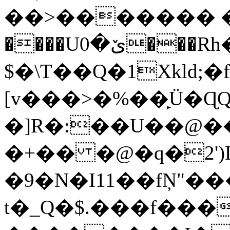
��>������� �
����Uێ�0���Rh�p
$�\T��Q�1Xkld;�
[v���>�%��̙Ü�
�]R�:��U��@�
�+�� �@�q�2'
�9�N�I11��fŅ"���
t�_Q�$.���f���