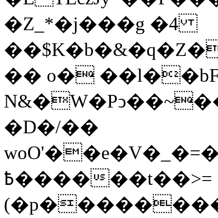
�Z_*�j���g �4
��$K�b�&�q�Z�
�� o� ��l��bF
N&�W�Pͻ��~���
�D�/��
woO'��e�V�_�=�ʎ�p#�:ݾT�
߿������t��>=
(�p��������