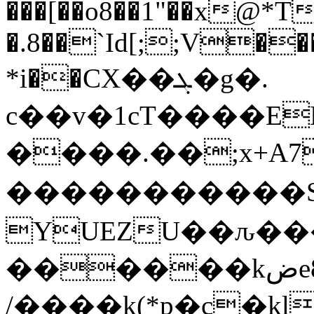
���[��o8��1"��x@*T
�.8��`Id[;;V���
*i��CΧ��ܓ�g�.
c��v�1cT����EK
����.��;x+A7
�����������S
YUEZU��ԉ��
������kضe8�;��c�=�w,V�eH�3l�3���=K�r g�
/����k(*p�c�k