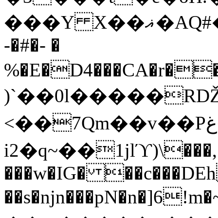
���Y X��ޣ�AQ#�07��cE0П��W(Yv�R��p��8�;c
-�#�- �
%�E�D4���CA�r��O
)`��0l�����RǄз
<��7Qm��v��Pغ�u櫕��顓
i2�q~��1jlϓ)\���,
���w�IG� ��c���DEh
��s�njn���pN�n�]6!