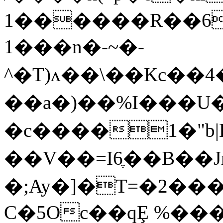
1������R��6�L(�K,
1��� n�-~�-
^�T)ʌ��\��Kc��4
��a�)��%I���U
�c����1�"b
��V��=I6ֶ��B��
�;Ay�]�T=�2���
C�5Oc��qȨ %�