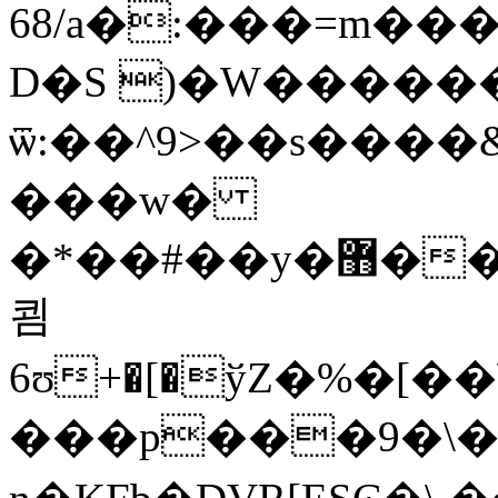
68/a�:���=m���
D�S )�W������
ѿ:��^9>��s����
���w�
�*��#��y�޻����a��P�7M���#5E��$J4I7����K��n���s�.�&ht=��oo�����
쾸
6ʊ+�[�ўZ�%�[�
���p���9�\�