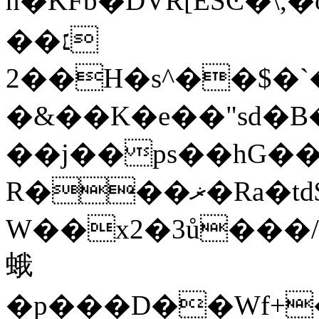
n�KFb�DVR[ESϾ�\,
��׆
2��H�s^��$�`���b�%��P�j<^!
�&��K�e��"sd�B�
��j��ps��hG��
R���ޜ�Ra�td$/�#
W��x2�3ů���/S
蛾
�p���D��Wf+