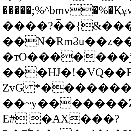
�����;%^bmv�%�Құ
����?�̅�{&��
��N�RmϨu��z���[~ؾj4O�'�;�
�тO�������j
���HJ�!�VQ��F
ZvG *������
��~y�������Z
E# �AX���?