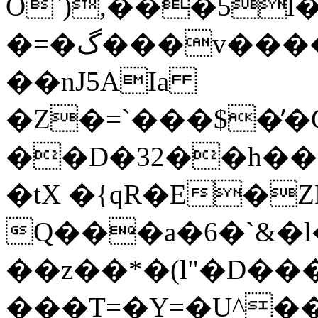
O`),���5l
�=�گ���v����îO �Fm���~
��nJ5AIa
�Z�=`���$�̓
��D�32��h��
�tX �{qR�E�Z
Q���a�6�`&�
��z��*�(l"�D���
���T=�Y=�U^�