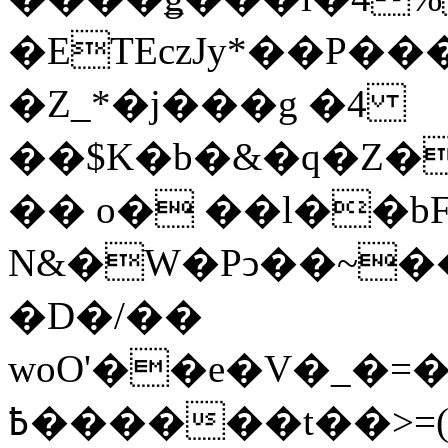
�ETEczJy*��P���
�Z_*�j���g �4
��$K�b�&�q�Z�
�� o� ��l��bF
N&�W�Pͻ��~���
�D�/��
woO'��e�V�_�=�ʎ�p#�:ݾT�
߿������t��>=(�p�������̒�N�