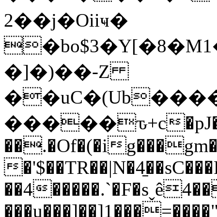
2��j�Oiiҹ�
�bo$3�Y[�8�M
�]�)��-Z
��uC�(Ub���
�����ԏ+c�pJ�
��.�Of�(�ig���gm�
�'$��TR��|N�4̠��sC��
��4�����.`�F�sˬê4
���u���]��]1���=����