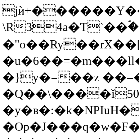
jѝ+������Y�
\R34a�T`��ؐ
�"o��Ry��rX��
�u�6��=�m���ll�YU�.Ϩ�0:>�A�ZiJ�t\v�
�}y�=��z ��
�Q��\����ǐ5
�y�в�:�k�NPIuH�
�Op�J���q�w�F