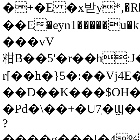
�+�E �x받y*,�R�O0
��E�eyn1�����u�k��Hܾ܄4V��;O 
���vV
粓B��5'�r��h
r[��h�}5�:��Vj4E
��D��K���$OH
�Pd�\��+�U7ֽ�Ϣ�
?
����ǥ���l�4%