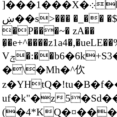
]���1���X�܀����$d�Ms@F���%�KS
ښ��s>��� �_�� �$����!��=wq�s
�P���~� zA��
�̗�e+^����z1a4�,�ueLE��
Vݼ�:��b6�6k+S3���O(��ˆ�g4�����`���F3*)I
�\�Mh�^㐸
z�YHtQ�!tu�B�
uf�k"�z5�Sd
(�4*KQ�¤��