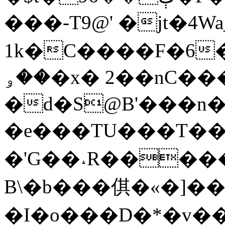
���-T9@' �jt�4W
1k�C����F�6�
��ۅ�x� 2��nC����
�d�S@B'���n
�e���TU���T�
�'G��˔R�����
B\�b���倛�«�]
�I�o���D�*�v�