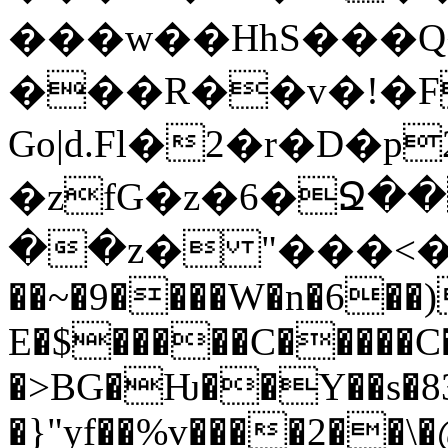
���w��HhS���Q
���R��v�!�F
Go|d.Fl�2�r�D�p
�zfG�z�6�Ջ��
��z� "���<��e�J}D#���&
��~�9����W�n�6��)
E�$�����C�����C�
�>BG�Ƕ��Y��s�8
�}"yf��%v����2�