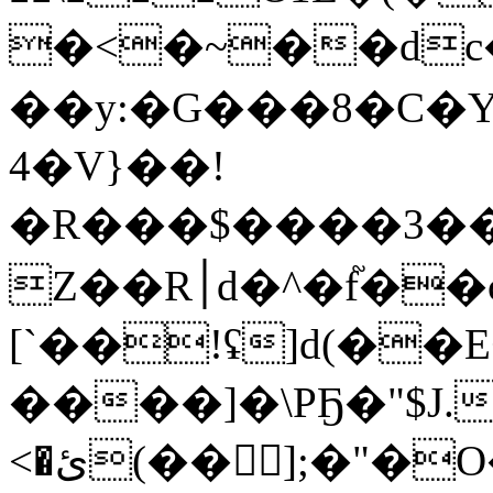
�<�~��d
��y:�G���8�C�Y
4�V}��!
�R���$����3���
Z��R׀d�^�f֘��c�Pc��!�6 ;dy� Bퟞ
[`��!ʢ]d(��E
����]�\PҔ�"$J.�
<�ئ(��񆗀];�"�O��'�����FLce_����7���A=��ʹ��"�����C�J��f�M*����?