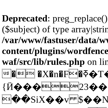
Deprecated
: preg_replace()
($subject) of type array|stri
/var/www/fastuser/data/
content/plugins/wordfenc
waf/src/lib/rules.php
on li
� �X�n�F�ߧ�T�lyY`�v6ظq�J��+
{Ӥ���23���
��SiX��v $��N