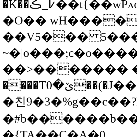
�K��߇_ڪ��t{��wPʌoH�]�W������p���?
�O�� wH����
��V5��� 5��
~�|o���;c�o����
��>������� �
����Tێ�0��(�J���B�.��Ϩ��q&�Z�F��e�^;����n�R�}
�친9�3�%g��c��?
�#b������b��
�{TA��C�A�0