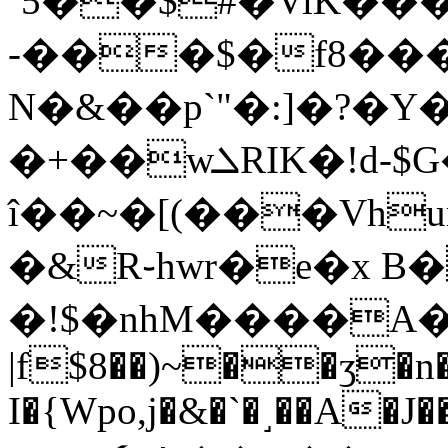
´5��$#�ViK��
-���$�f8��
N�&��p`"�:]�?�Y
�+��wܠRIK�!d-$G�1� �3��s�?
î��
~�[(���Vhu
�&R֊hwr�e�x B�
�!$�nhM����A�j��
|f$8��)~��ʒ�n
I�{Wpo,j�&�`�˼��A�J�