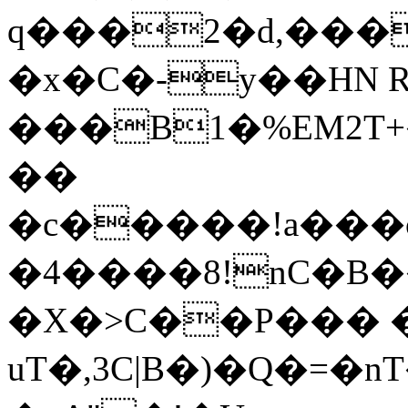
q���2�d,���
�x�C�-y��HN 
���B1�%EM2T+�Qr��-9W)�
��
�c�����!a���
�4����8!nC�
�X�>C��P��� 
uT�,3C|B�)�Q�=�