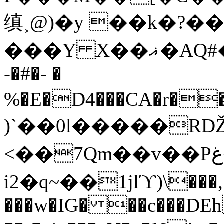
缜˲@)�y ��k�?�
���Y X��ޣ�AQ#�07��cE0П��W(Yv�R��p��8�;c
-�#�- �
%�E�D4���CA�r��O
)`��0l�����RǄз
<��7Qm��v��Pغ�u櫕��顓
i2�q~��1jlϓ)\���,
���w�IG� ��c���DEh