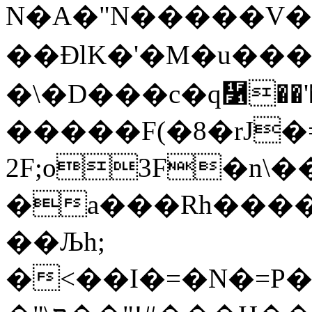
N�A�"N�����V�
��ƉlK�'�M�u���C*
�\�D���c�q῱��'
�����F(�8�rJ�=
2F;o3F�n\
�a���Rh���
��Љh;
�<��I�=�N�=P�