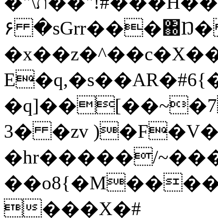
�"\ת��"!#���H��Ꝙ:�R=���S����Y#�YC�v
۶ �sGrr���΀Ŋ
�x��z�^��c�X��
E�q,�s��AR�#6{
�q]��[��~�7
3� �zv )�F�V
�hr�����/~��
��o8{�M����
���X�#