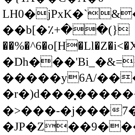
LH0�jPxK�`&
��b[�٪+��(}
��%�^6�o[H�Ll�Z�i<�
�Dh���'Bi_�&=
�����y6A/��
�r�)d���͓����
�>���-�j���7��y���4
�JP�Z��9���