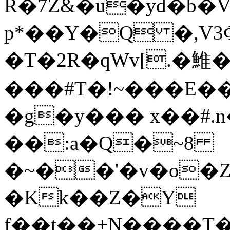
R�7ؓZ&�u�yd�b�
p*��Y�Q �,V
�T�2R�q
Wv[.�䱦
���#T�!~���E��
�g�y��� x��#.n
��:a�Q�~8
�~��'�v�o�Z
�Kk��Z�Y
f��t��+N����T