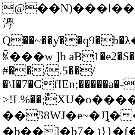
@��N)���l��_
㶅
Q��~��ƴ��q9�b�λ�`)ځ<�'��
ꁰ���w ]b aB1�e2�$�
#��/.5��/
�\I�7�GfIEn;�����a�-
>!L%��;ؕXU�o���
��Ƽ8WJ�e~�J]̨
�b��]�bן �7}}�f�;䌱x.�R�q�|