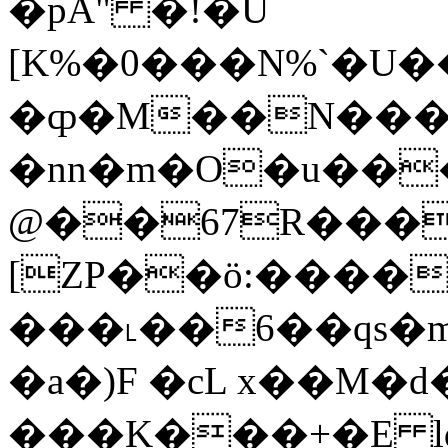
�pA" �!�U
[K%�0���N%`�U�
�ȹ�M��N���
�nn�m�O�u��
@��67R���H
[ZP��ö:����
���˪��6��qs�
�a�)F �cL x��M�
���K���+�E 