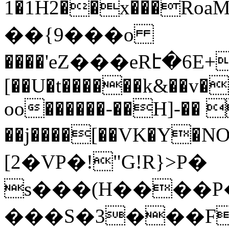
1�1H2��x���Roa
��{9���о
����'eZ���eRէ�6E+�
[��U�t������k&��v�
oo������-��H]-�� 
��j����[��VK�Y�NO
[2�VP�!"G!R}>P�
s���(H����
���S�3���F�