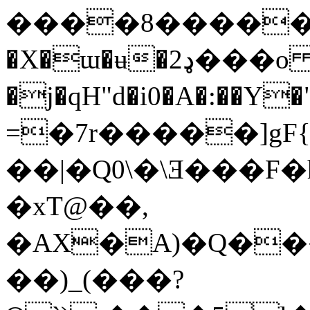
����8������
�X�ɯ�ʉ�ډ2���o
�j�qH"d�i0�A�:��Y�"��I�
=�7r�����]gF
��|�Q0\�\Ǝ���F�h
�xT@��,
�AX�A)�Q��
��)_(���?