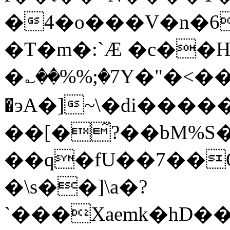
�4�o���V�n�6
�T�m�:`Æ �c��H
�؎��%%;�7Y�"�<����^J
�эA�]~\�di���
��[�̃?��bM%S�
��q�fU��7��Ȯ) 
�\s��]\a�?
`���Xaemk�hD��