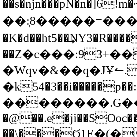
��s�njn���pN�n�]6!
��:̜8�����=����
�K�d��ht5��͢NY3�R������\̮�_�_3��bM׀�xy���)B�Z'
��Z�c���:9З+��
�Wqv�&��q�JҰ↼.
�k54�3��i�����p��:
��������.G��C۽N���.s��F��V�o�G�yw4s:��ݧ�9���̏A�
�@��.e�ji��$Ooc�
��\���Ϭ1E�(