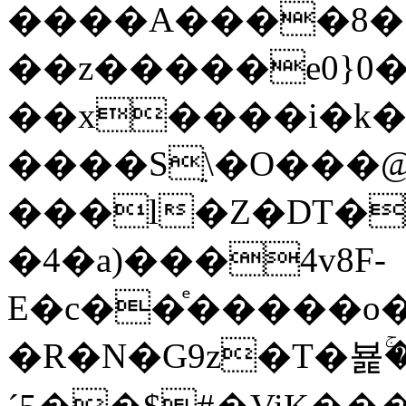
����A����8�>
��z�����e0}0
��x����i�k�m
����Sֵ\�O���
���l�Z�DT�
�4�a)���4v8F-
E�c��ͤ�����o
�R�N�G9z�T�뵱ۚ�