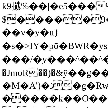
ƙ9攕%��|�e5���
$�����9�
��v�y�u}
�s�>IY�pō�BWR�y
�� �/�y���^�
�JmoR��)�&ў��g��
�M�A')�ג�g�RwC�i!����ȝy�?@oI�-
�����k��O��