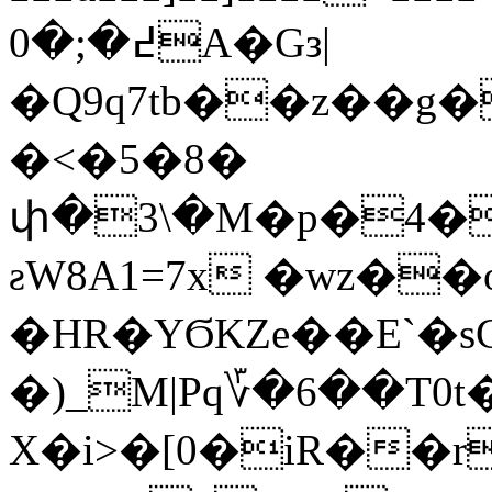
߄�;�0A�Gз|
�Q9q7tb��z��g
�<�5�8�
փ�3\�M�p�4�
ƨW8A1=7x �wz��
�HR�YϬKZe��E`�s
�)_M|Pq؆�6��T0
X�i>�[0�iR��r