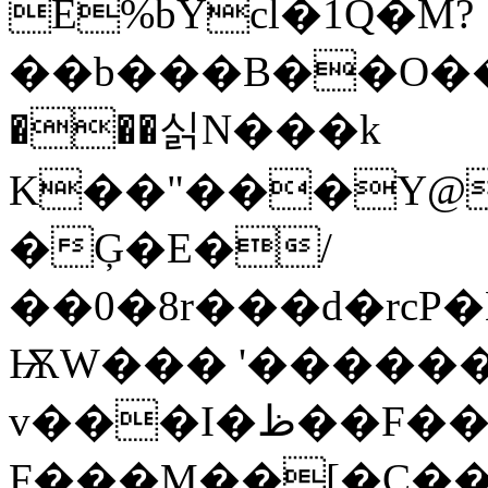
E%bYcl�1Q�M?
��b���B��O��K
���싥N���k
K��"���Y@�
�Ģ�E�/
��0�8r���d�rcP�Lq�ڶ$m�
ѬW��� '������H
v���I�ظ��F����(��z�����N%�%�W?
F���M��[�C��