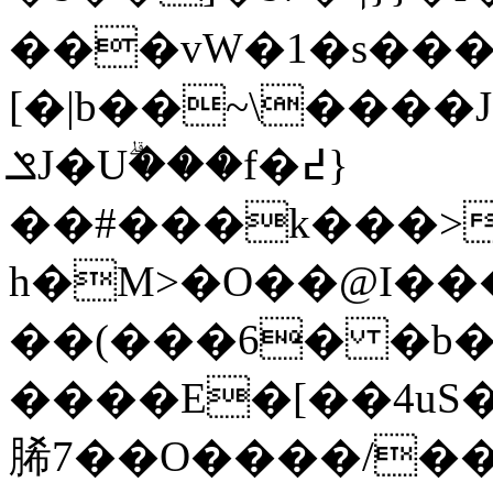
���vW�1�s��
[�|b��~\����J
ݏJ�Uۗ���f�߄}
��#���k���>
h�M>�O��@I��
��(���6� �b�
����E�[��4uS�Ҍ�ڌ��Y.r���
脪7��O����/��