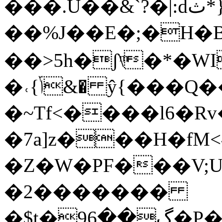
��%J��E�;�H�
��>5h�ʃ\ͫ�*�WIż�yS
�˓{ݴ&� ŷ{���Q����;vϲ:z�`��uk!
�~Tf<����l6�Rv
�7a]z���H�fM<
�Z�W�PF���V;U
�2�������
�$t�9ڳ��6�P���Y�����nl����+-