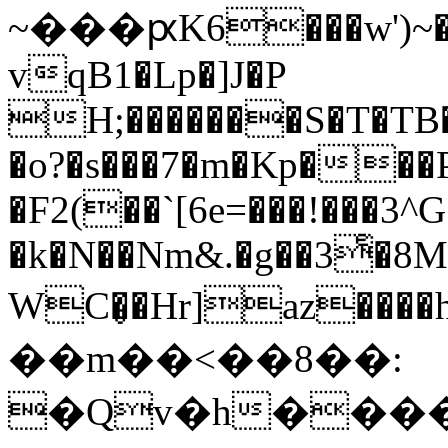
~���ԗK6���w')~�
vqB1�Lp�]J�P
H;�������S�T�TB
�o?�s���7�m�Kp��
�F2(��`[6e=���!���3
�k�N��Nm&.�g��3ͤ�8
WC�̥�Hr]az����h����
��m��<��8��:
�Qv�h����