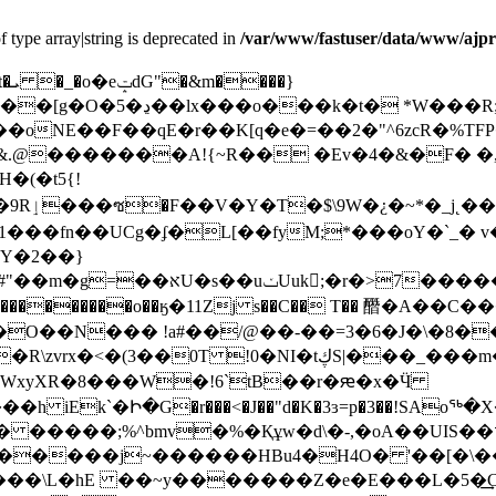
f type array|string is deprecated in
/var/www/fastuser/data/www/ajpr
�}
�k�t� *W���R;F��T�T�
��o
NE��F��qE�r��K[q�e�=��2�"^6zcR�%
��A!{~R�� �Ev�4�&�F� �,׌Gm��5�ȓ��%AΑK
�t5{!
���fn��UCg�ʄ�L[��fyM;*���oY�`_� v
ȺY�2��}
��ᮻ=.wP%��l�1z�y/��Z�:�pX
�S�|V ��p���������o��ӄ�11Zj s��C�� T�� 䤐�
O��N��� !a#��/@��-��=3�6�J�\�8�
T !0�NI�tڮS|���_���m��>ſ#� �炧
}�WxyXR�8���W�!6`tB��r�ԙ�x�Ӵ
h iEk`�Ի�G�r���<�J��"d�K�3ɜ=p�3��!SAo
bmv�%�Құw�d\�-,�oA��UIS��ׯ?����?�̅�{&���-
����\L�hE ��~y�������Z�e�E���L�5�͢C