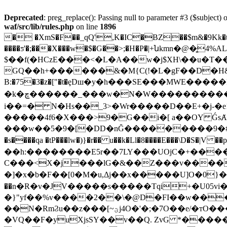
Deprecated
: preg_replace(): Passing null to parameter #3 ($subject) o
waf/src/lib/rules.php
on line
1896
� �XmS�F��_qQ',K�IC�BZ��$m&�9Kk�t�ܝ �_�o�eݓdG"�&m���
����ƽ'�;���X���w�$�G��>;�H�P�|+նkmn�@�͍4%AL��[g�O�5�ڍ��lx���o��
$��f(�
HCzE���<�L�A��w�j$XH\��u�T�
GQ��h+������&�M{C(!�L�gF��D�H&.@�����
B:�75�3�z�["�t�ȩDш�y�h
���SE���MWE�����H�(
�k�ڇ������_���w�N�W����������9Rٳ���ซ�F��V�Y�T�$\9W�¿�~*�_j˛���Rj� �e������
i��=� N�Hs��_3>�Wr�����D��E+�j-�e1
�����4f6�X���>9�G��i�[ a��OY Ǵs
���w��5�9�[�DD�nĞ���������9�#"��m�g=��אU�s��uݖUuk;�r�>7������d�j@�Ȁ��
�s����qa �tP���lw�)}�r�� u��k�Ll�8����E���\D
��h:��������E5r��7LY���UOjϹ�+����
C���<X�j���lG�&��Z���v�����R\zvrx�<�(3��0
�]�x�b�F��[0�M�u,Δj��x�����U]O�0
��n�R�v�JV�����s�����Tqi+�U05vi���
�}"yf��%v����2��\�@D�FI��w��� �����;%^
��N�RmϨu��z���[~ؾj4O�'�;�7O��e/�тO�������j~������HBu4�H4O� '��[�\��&@�w&�ǒ0w4���J ���HJ�!
�VQ��F�yuXjsSY��v��Q. ZvG *���